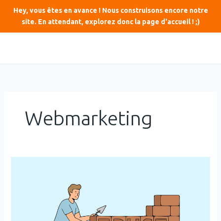
Aller
Hey, vous êtes en avance ! Nous construisons encore notre
au
site. En attendant, explorez donc la page d'accueil ! ;)
contenu
LinkedIn
Instagram
YouTube
E-mail
Webmarketing
E-
E-
A-
T
:
La