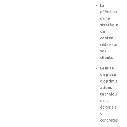
La
définition
d’une
stratégie
de
contenu
ciblée sur
vos
clients
La
mise
en place
d’
optimis
ations
techniqu
es
et
éditoriale
s
concrètes