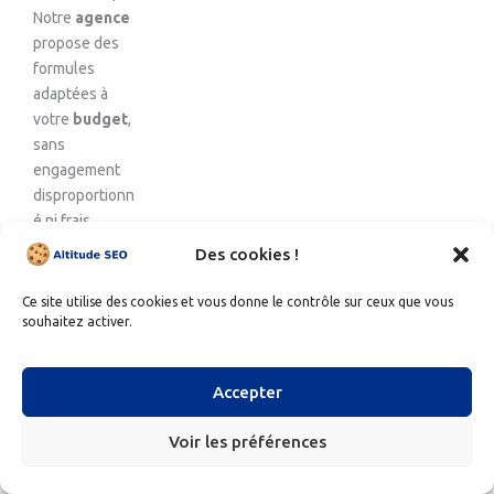
Notre
agence
propose des
formules
adaptées à
votre
budget
,
sans
engagement
disproportionn
é ni frais
cachés.
Des cookies !
Chaque euro
Ce site utilise des cookies et vous donne le contrôle sur ceux que vous
investi doit
souhaitez activer.
produire un
résultat
mesurable :
Accepter
c’est notre
engagement.
Voir les préférences
Grâce à notre
expertise
et à