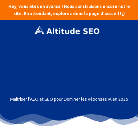
Aller
Hey, vous êtes en avance ! Nous construisons encore notre
au
site. En attendant, explorez donc la page d'accueil ! ;)
contenu
LinkedIn
Instagram
YouTube
E-
mail
Maîtriser l'AEO et GEO pour Dominer les Réponses IA en 2026